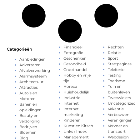
Financieel
Rechten
Categorieën
Fotografie
Relatie
Geschenken
Sport
Aanbiedingen
Gezondheid
Startpaginas
Adverteren
Groothandel
Telefonie
Afvalverwerking
Hobby en vrije
Testing
Alarmsysteem
tijd
Toerisme
Architectuur
Horeca
Tuin en
Attracties
Huishoudelijk
buitenleven
Auto’s en
Industrie
Tweewielers
Motoren
Internet
Uncategorized
Banen en
Internet
Vakantie
opleidingen
marketing
Verbouwen
Beauty en
Kinderen
Verenigingen
verzorging
Kunst en Kitsch
Vervoer en
Bedrijven
Links / Index
transport
Bloemen
Management
Webdesign
Blog