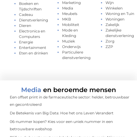
Marketing
Wijn
Boeken en
Media
Winkelen
Tijdschriften
Meubels
Woning en Tuin
Cadeau
MKB
Woningen
Dienstverlening
Mobiliteit
Zakelijk
Dieren
Mode en
Zakelijke
Electronica en
Kleding
dienstverlening
Computers
Muziek
Zorg
Energie
Onderwijs
ZZP
Entertainment
Particuliere
Eten en drinken
dienstverlening
Media
en beroemde mensen
Een offset print in de farmaceutische sector: helder, betrouwbaar
en gecontroleerd
De Betekenis van Big Data: Hoe het ons Leven Verandert
06-nummer kopen? Kies voor een uniek nummer in een
betrouwbare webshop