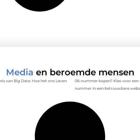
Media
en beroemde mensen
is van Big Data: Hoe het ons Leven
06-nummer kopen? Kies voor een 
nummer in een betrouwbare web