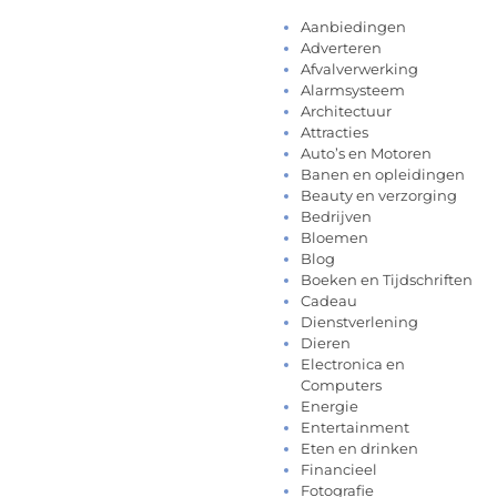
Aanbiedingen
Adverteren
Afvalverwerking
Alarmsysteem
Architectuur
Attracties
Auto’s en Motoren
Banen en opleidingen
Beauty en verzorging
Bedrijven
Bloemen
Blog
Boeken en Tijdschriften
Cadeau
Dienstverlening
Dieren
Electronica en
Computers
Energie
Entertainment
Eten en drinken
Financieel
Fotografie