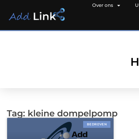
Over ons
U
H
Tag: kleine dompelpomp
BEDRIJVEN