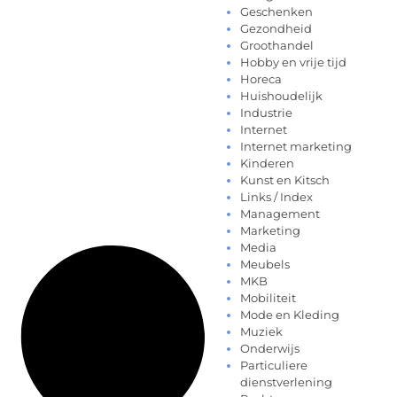
Geschenken
Gezondheid
Groothandel
Hobby en vrije tijd
Horeca
Huishoudelijk
Industrie
Internet
Internet marketing
Kinderen
Kunst en Kitsch
Links / Index
Management
Marketing
Media
Meubels
MKB
Mobiliteit
Mode en Kleding
Muziek
Onderwijs
Particuliere
dienstverlening