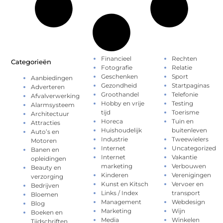
Financieel
Rechten
Categorieën
Fotografie
Relatie
Geschenken
Sport
Aanbiedingen
Gezondheid
Startpaginas
Adverteren
Groothandel
Telefonie
Afvalverwerking
Hobby en vrije
Testing
Alarmsysteem
tijd
Toerisme
Architectuur
Horeca
Tuin en
Attracties
Huishoudelijk
buitenleven
Auto’s en
Industrie
Tweewielers
Motoren
Internet
Uncategorized
Banen en
Internet
Vakantie
opleidingen
marketing
Verbouwen
Beauty en
Kinderen
Verenigingen
verzorging
Kunst en Kitsch
Vervoer en
Bedrijven
Links / Index
transport
Bloemen
Management
Webdesign
Blog
Marketing
Wijn
Boeken en
Media
Winkelen
Tijdschriften