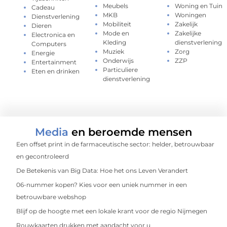
Meubels
Woning en Tuin
Cadeau
MKB
Woningen
Dienstverlening
Mobiliteit
Zakelijk
Dieren
Mode en
Zakelijke
Electronica en
Kleding
dienstverlening
Computers
Muziek
Zorg
Energie
Onderwijs
ZZP
Entertainment
Particuliere
Eten en drinken
dienstverlening
Media
en beroemde mensen
Een offset print in de farmaceutische sector: helder, betrouwbaar
en gecontroleerd
De Betekenis van Big Data: Hoe het ons Leven Verandert
06-nummer kopen? Kies voor een uniek nummer in een
betrouwbare webshop
Blijf op de hoogte met een lokale krant voor de regio Nijmegen
Rouwkaarten drukken met aandacht voor u