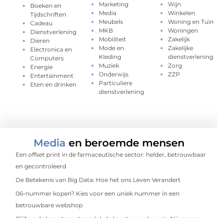
Marketing
Wijn
Boeken en
Media
Winkelen
Tijdschriften
Meubels
Woning en Tuin
Cadeau
MKB
Woningen
Dienstverlening
Mobiliteit
Zakelijk
Dieren
Mode en
Zakelijke
Electronica en
Kleding
dienstverlening
Computers
Muziek
Zorg
Energie
Onderwijs
ZZP
Entertainment
Particuliere
Eten en drinken
dienstverlening
Media
en beroemde mensen
Een offset print in de farmaceutische sector: helder, betrouwbaar
en gecontroleerd
De Betekenis van Big Data: Hoe het ons Leven Verandert
06-nummer kopen? Kies voor een uniek nummer in een
betrouwbare webshop