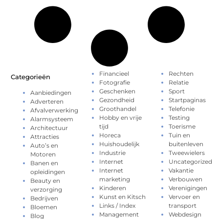
Financieel
Rechten
Categorieën
Fotografie
Relatie
Geschenken
Sport
Aanbiedingen
Gezondheid
Startpaginas
Adverteren
Groothandel
Telefonie
Afvalverwerking
Hobby en vrije
Testing
Alarmsysteem
tijd
Toerisme
Architectuur
Horeca
Tuin en
Attracties
Huishoudelijk
buitenleven
Auto’s en
Industrie
Tweewielers
Motoren
Internet
Uncategorized
Banen en
Internet
Vakantie
opleidingen
marketing
Verbouwen
Beauty en
Kinderen
Verenigingen
verzorging
Kunst en Kitsch
Vervoer en
Bedrijven
Links / Index
transport
Bloemen
Management
Webdesign
Blog