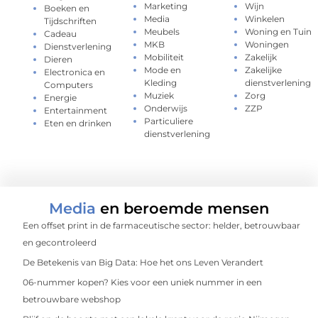
Marketing
Wijn
Boeken en
Media
Winkelen
Tijdschriften
Meubels
Woning en Tuin
Cadeau
MKB
Woningen
Dienstverlening
Mobiliteit
Zakelijk
Dieren
Mode en
Zakelijke
Electronica en
Kleding
dienstverlening
Computers
Muziek
Zorg
Energie
Onderwijs
ZZP
Entertainment
Particuliere
Eten en drinken
dienstverlening
Media
en beroemde mensen
Een offset print in de farmaceutische sector: helder, betrouwbaar
en gecontroleerd
De Betekenis van Big Data: Hoe het ons Leven Verandert
06-nummer kopen? Kies voor een uniek nummer in een
betrouwbare webshop