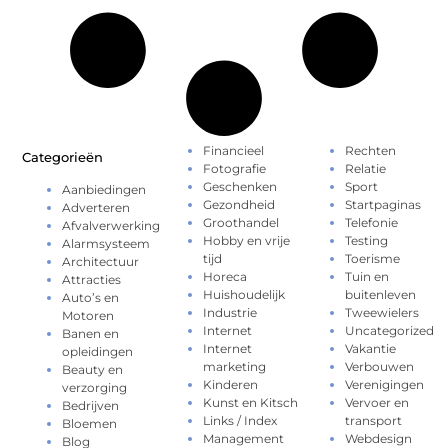
Financieel
Rechten
Categorieën
Fotografie
Relatie
Geschenken
Sport
Aanbiedingen
Gezondheid
Startpaginas
Adverteren
Groothandel
Telefonie
Afvalverwerking
Hobby en vrije
Testing
Alarmsysteem
tijd
Toerisme
Architectuur
Horeca
Tuin en
Attracties
Huishoudelijk
buitenleven
Auto’s en
Industrie
Tweewielers
Motoren
Internet
Uncategorized
Banen en
Internet
Vakantie
opleidingen
marketing
Verbouwen
Beauty en
Kinderen
Verenigingen
verzorging
Kunst en Kitsch
Vervoer en
Bedrijven
Links / Index
transport
Bloemen
Management
Webdesign
Blog