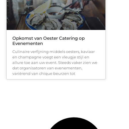
Opkomst van Oester Catering op
Evenementen
Culinaire verfijning middels oesters, kaviaar
en champagne voegt een vleugje stijl en
allure toe aan uw event. Steeds vaker zien we
dat organisatoren van evenementen,
variërend van chique beurzen tot