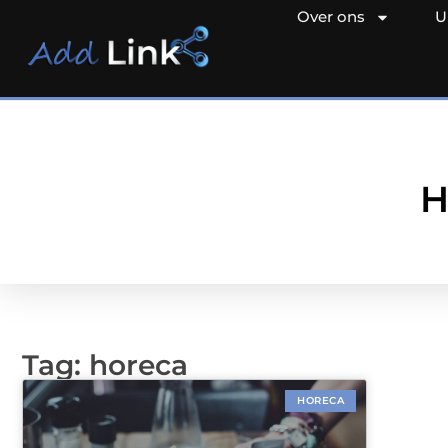
Over ons
U
H
Tag: horeca
HORECA