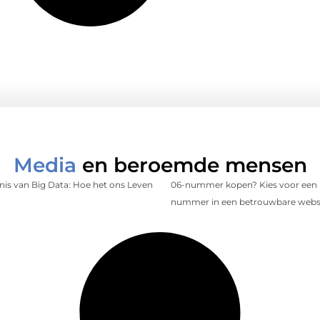
Media
en beroemde mensen
is van Big Data: Hoe het ons Leven
06-nummer kopen? Kies voor een 
nummer in een betrouwbare web