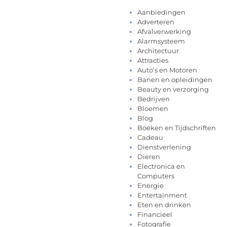
Aanbiedingen
Adverteren
Afvalverwerking
Alarmsysteem
Architectuur
Attracties
Auto’s en Motoren
Banen en opleidingen
Beauty en verzorging
Bedrijven
Bloemen
Blog
Boeken en Tijdschriften
Cadeau
Dienstverlening
Dieren
Electronica en
Computers
Energie
Entertainment
Eten en drinken
Financieel
Fotografie