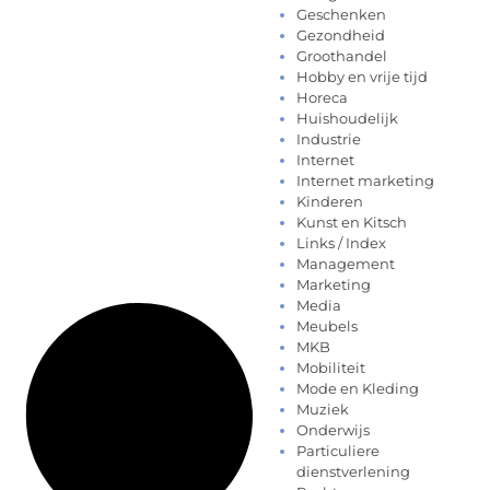
Geschenken
Gezondheid
Groothandel
Hobby en vrije tijd
Horeca
Huishoudelijk
Industrie
Internet
Internet marketing
Kinderen
Kunst en Kitsch
Links / Index
Management
Marketing
Media
Meubels
MKB
Mobiliteit
Mode en Kleding
Muziek
Onderwijs
Particuliere
dienstverlening