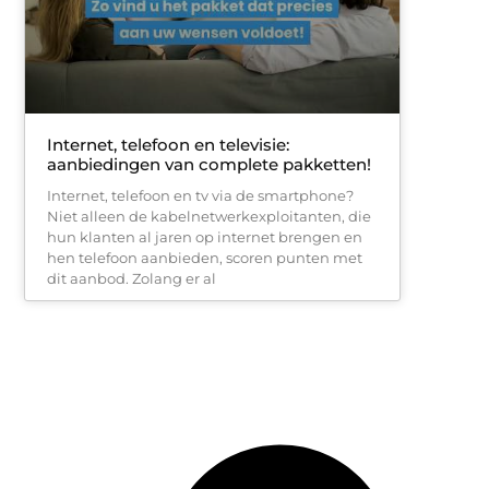
Internet, telefoon en televisie:
aanbiedingen van complete pakketten!
Internet, telefoon en tv via de smartphone?
Niet alleen de kabelnetwerkexploitanten, die
hun klanten al jaren op internet brengen en
hen telefoon aanbieden, scoren punten met
dit aanbod. Zolang er al