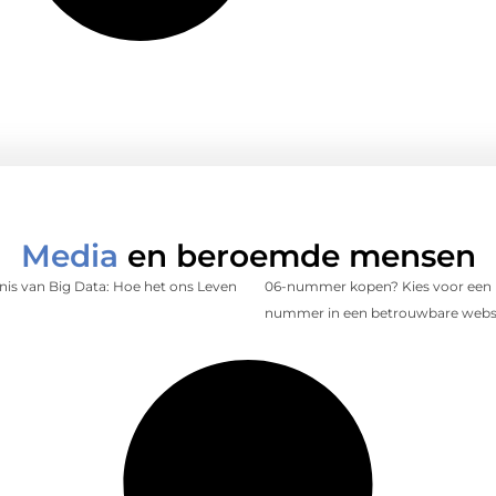
Media
en beroemde mensen
is van Big Data: Hoe het ons Leven
06-nummer kopen? Kies voor een 
nummer in een betrouwbare web