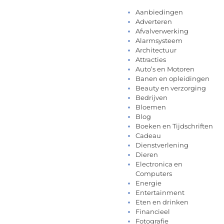
Aanbiedingen
Adverteren
Afvalverwerking
Alarmsysteem
Architectuur
Attracties
Auto’s en Motoren
Banen en opleidingen
Beauty en verzorging
Bedrijven
Bloemen
Blog
Boeken en Tijdschriften
Cadeau
Dienstverlening
Dieren
Electronica en
Computers
Energie
Entertainment
Eten en drinken
Financieel
Fotografie