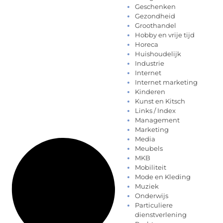
Geschenken
Gezondheid
Groothandel
Hobby en vrije tijd
Horeca
Huishoudelijk
Industrie
Internet
Internet marketing
Kinderen
Kunst en Kitsch
Links / Index
Management
Marketing
Media
Meubels
MKB
Mobiliteit
Mode en Kleding
Muziek
Onderwijs
Particuliere
dienstverlening