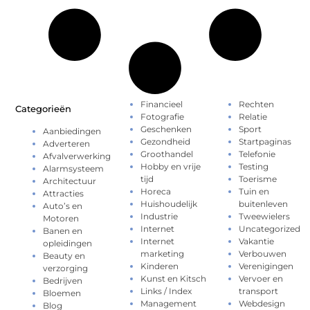
Financieel
Rechten
Categorieën
Fotografie
Relatie
Geschenken
Sport
Aanbiedingen
Gezondheid
Startpaginas
Adverteren
Groothandel
Telefonie
Afvalverwerking
Hobby en vrije
Testing
Alarmsysteem
tijd
Toerisme
Architectuur
Horeca
Tuin en
Attracties
Huishoudelijk
buitenleven
Auto’s en
Industrie
Tweewielers
Motoren
Internet
Uncategorized
Banen en
Internet
Vakantie
opleidingen
marketing
Verbouwen
Beauty en
Kinderen
Verenigingen
verzorging
Kunst en Kitsch
Vervoer en
Bedrijven
Links / Index
transport
Bloemen
Management
Webdesign
Blog