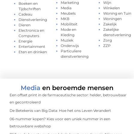
Marketing
Wijn
Boeken en
Media
Winkelen
Tijdschriften
Meubels
Woning en Tuin
Cadeau
MKB
Woningen
Dienstverlening
Mobiliteit
Zakelijk
Dieren
Mode en
Zakelijke
Electronica en
Kleding
dienstverlening
Computers
Muziek
Zorg
Energie
Onderwijs
ZZP
Entertainment
Particuliere
Eten en drinken
dienstverlening
Media
en beroemde mensen
Een offset print in de farmaceutische sector: helder, betrouwbaar
en gecontroleerd
De Betekenis van Big Data: Hoe het ons Leven Verandert
06-nummer kopen? Kies voor een uniek nummer in een
betrouwbare webshop