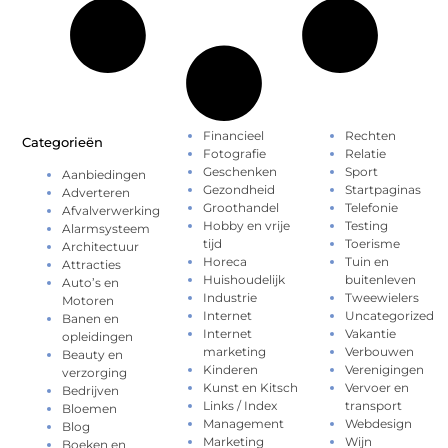
Financieel
Rechten
Categorieën
Fotografie
Relatie
Geschenken
Sport
Aanbiedingen
Gezondheid
Startpaginas
Adverteren
Groothandel
Telefonie
Afvalverwerking
Hobby en vrije
Testing
Alarmsysteem
tijd
Toerisme
Architectuur
Horeca
Tuin en
Attracties
Huishoudelijk
buitenleven
Auto’s en
Industrie
Tweewielers
Motoren
Internet
Uncategorized
Banen en
Internet
Vakantie
opleidingen
marketing
Verbouwen
Beauty en
Kinderen
Verenigingen
verzorging
Kunst en Kitsch
Vervoer en
Bedrijven
Links / Index
transport
Bloemen
Management
Webdesign
Blog
Marketing
Wijn
Boeken en