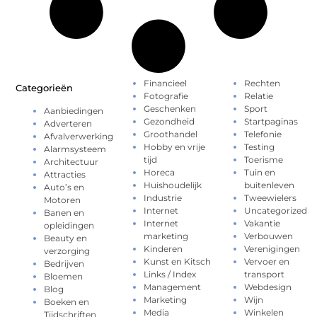
Financieel
Rechten
Categorieën
Fotografie
Relatie
Geschenken
Sport
Aanbiedingen
Gezondheid
Startpaginas
Adverteren
Groothandel
Telefonie
Afvalverwerking
Hobby en vrije
Testing
Alarmsysteem
tijd
Toerisme
Architectuur
Horeca
Tuin en
Attracties
Huishoudelijk
buitenleven
Auto’s en
Industrie
Tweewielers
Motoren
Internet
Uncategorized
Banen en
Internet
Vakantie
opleidingen
marketing
Verbouwen
Beauty en
Kinderen
Verenigingen
verzorging
Kunst en Kitsch
Vervoer en
Bedrijven
Links / Index
transport
Bloemen
Management
Webdesign
Blog
Marketing
Wijn
Boeken en
Media
Winkelen
Tijdschriften