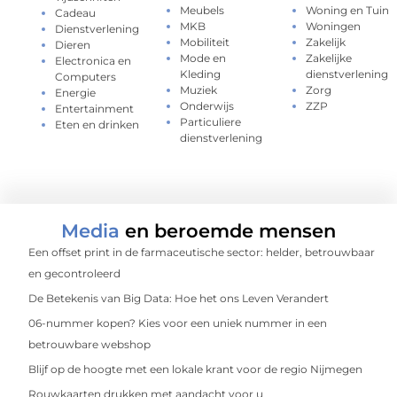
Meubels
Woning en Tuin
Cadeau
MKB
Woningen
Dienstverlening
Mobiliteit
Zakelijk
Dieren
Mode en
Zakelijke
Electronica en
Kleding
dienstverlening
Computers
Muziek
Zorg
Energie
Onderwijs
ZZP
Entertainment
Particuliere
Eten en drinken
dienstverlening
Media
en beroemde mensen
Een offset print in de farmaceutische sector: helder, betrouwbaar
en gecontroleerd
De Betekenis van Big Data: Hoe het ons Leven Verandert
06-nummer kopen? Kies voor een uniek nummer in een
betrouwbare webshop
Blijf op de hoogte met een lokale krant voor de regio Nijmegen
Rouwkaarten drukken met aandacht voor u