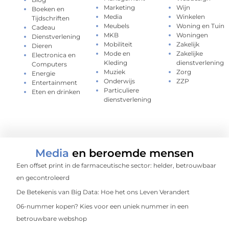
Marketing
Wijn
Boeken en
Media
Winkelen
Tijdschriften
Meubels
Woning en Tuin
Cadeau
MKB
Woningen
Dienstverlening
Mobiliteit
Zakelijk
Dieren
Mode en
Zakelijke
Electronica en
Kleding
dienstverlening
Computers
Muziek
Zorg
Energie
Onderwijs
ZZP
Entertainment
Particuliere
Eten en drinken
dienstverlening
Media
en beroemde mensen
Een offset print in de farmaceutische sector: helder, betrouwbaar
en gecontroleerd
De Betekenis van Big Data: Hoe het ons Leven Verandert
06-nummer kopen? Kies voor een uniek nummer in een
betrouwbare webshop