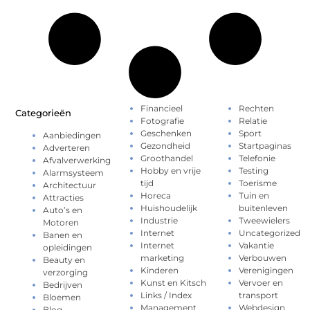
Financieel
Rechten
Categorieën
Fotografie
Relatie
Geschenken
Sport
Aanbiedingen
Gezondheid
Startpaginas
Adverteren
Groothandel
Telefonie
Afvalverwerking
Hobby en vrije
Testing
Alarmsysteem
tijd
Toerisme
Architectuur
Horeca
Tuin en
Attracties
Huishoudelijk
buitenleven
Auto’s en
Industrie
Tweewielers
Motoren
Internet
Uncategorized
Banen en
Internet
Vakantie
opleidingen
marketing
Verbouwen
Beauty en
Kinderen
Verenigingen
verzorging
Kunst en Kitsch
Vervoer en
Bedrijven
Links / Index
transport
Bloemen
Management
Webdesign
Blog