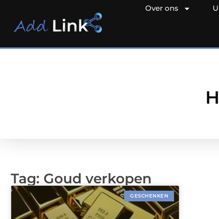
Over ons
U
H
Tag: Goud verkopen
GESCHENKEN