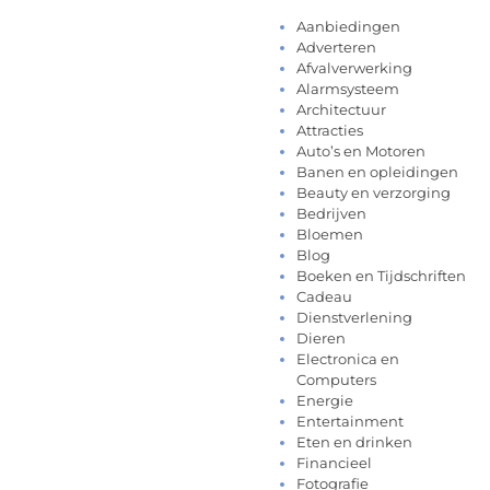
Aanbiedingen
Adverteren
Afvalverwerking
Alarmsysteem
Architectuur
Attracties
Auto’s en Motoren
Banen en opleidingen
Beauty en verzorging
Bedrijven
Bloemen
Blog
Boeken en Tijdschriften
Cadeau
Dienstverlening
Dieren
Electronica en
Computers
Energie
Entertainment
Eten en drinken
Financieel
Fotografie