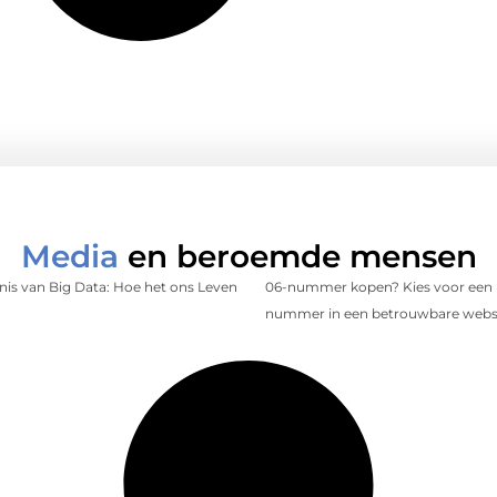
Media
en beroemde mensen
is van Big Data: Hoe het ons Leven
06-nummer kopen? Kies voor een 
nummer in een betrouwbare web