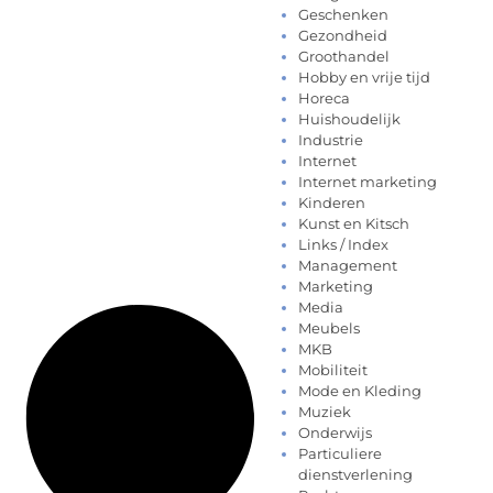
Geschenken
Gezondheid
Groothandel
Hobby en vrije tijd
Horeca
Huishoudelijk
Industrie
Internet
Internet marketing
Kinderen
Kunst en Kitsch
Links / Index
Management
Marketing
Media
Meubels
MKB
Mobiliteit
Mode en Kleding
Muziek
Onderwijs
Particuliere
dienstverlening