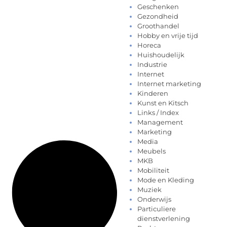
Geschenken
Gezondheid
Groothandel
Hobby en vrije tijd
Horeca
Huishoudelijk
Industrie
Internet
Internet marketing
Kinderen
Kunst en Kitsch
Links / Index
Management
Marketing
Media
Meubels
MKB
Mobiliteit
Mode en Kleding
Muziek
Onderwijs
Particuliere
dienstverlening