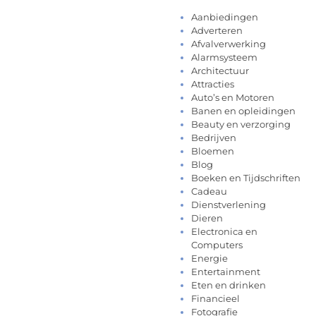
Aanbiedingen
Adverteren
Afvalverwerking
Alarmsysteem
Architectuur
Attracties
Auto’s en Motoren
Banen en opleidingen
Beauty en verzorging
Bedrijven
Bloemen
Blog
Boeken en Tijdschriften
Cadeau
Dienstverlening
Dieren
Electronica en
Computers
Energie
Entertainment
Eten en drinken
Financieel
Fotografie