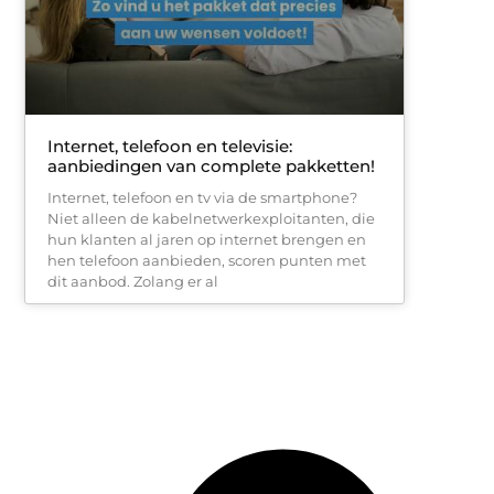
Internet, telefoon en televisie:
aanbiedingen van complete pakketten!
Internet, telefoon en tv via de smartphone?
Niet alleen de kabelnetwerkexploitanten, die
hun klanten al jaren op internet brengen en
hen telefoon aanbieden, scoren punten met
dit aanbod. Zolang er al