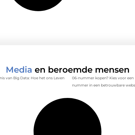
Media
en beroemde mensen
is van Big Data: Hoe het ons Leven
06-nummer kopen? Kies voor een 
nummer in een betrouwbare web