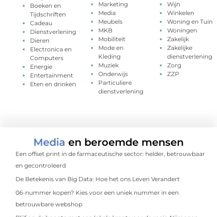
Marketing
Wijn
Boeken en
Media
Winkelen
Tijdschriften
Meubels
Woning en Tuin
Cadeau
MKB
Woningen
Dienstverlening
Mobiliteit
Zakelijk
Dieren
Mode en
Zakelijke
Electronica en
Kleding
dienstverlening
Computers
Muziek
Zorg
Energie
Onderwijs
ZZP
Entertainment
Particuliere
Eten en drinken
dienstverlening
Media
en beroemde mensen
Een offset print in de farmaceutische sector: helder, betrouwbaar
en gecontroleerd
De Betekenis van Big Data: Hoe het ons Leven Verandert
06-nummer kopen? Kies voor een uniek nummer in een
betrouwbare webshop