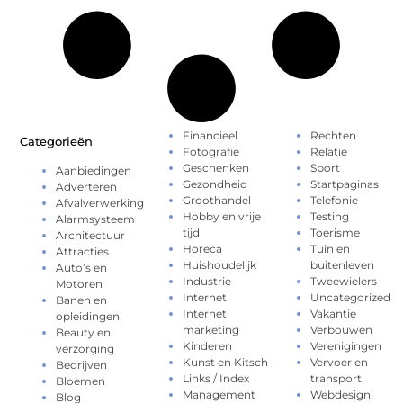
Financieel
Rechten
Categorieën
Fotografie
Relatie
Geschenken
Sport
Aanbiedingen
Gezondheid
Startpaginas
Adverteren
Groothandel
Telefonie
Afvalverwerking
Hobby en vrije
Testing
Alarmsysteem
tijd
Toerisme
Architectuur
Horeca
Tuin en
Attracties
Huishoudelijk
buitenleven
Auto’s en
Industrie
Tweewielers
Motoren
Internet
Uncategorized
Banen en
Internet
Vakantie
opleidingen
marketing
Verbouwen
Beauty en
Kinderen
Verenigingen
verzorging
Kunst en Kitsch
Vervoer en
Bedrijven
Links / Index
transport
Bloemen
Management
Webdesign
Blog