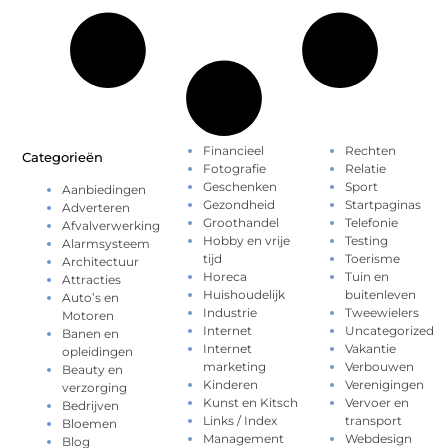
Financieel
Rechten
Categorieën
Fotografie
Relatie
Geschenken
Sport
Aanbiedingen
Gezondheid
Startpaginas
Adverteren
Groothandel
Telefonie
Afvalverwerking
Hobby en vrije
Testing
Alarmsysteem
tijd
Toerisme
Architectuur
Horeca
Tuin en
Attracties
Huishoudelijk
buitenleven
Auto’s en
Industrie
Tweewielers
Motoren
Internet
Uncategorized
Banen en
Internet
Vakantie
opleidingen
marketing
Verbouwen
Beauty en
Kinderen
Verenigingen
verzorging
Kunst en Kitsch
Vervoer en
Bedrijven
Links / Index
transport
Bloemen
Management
Webdesign
Blog