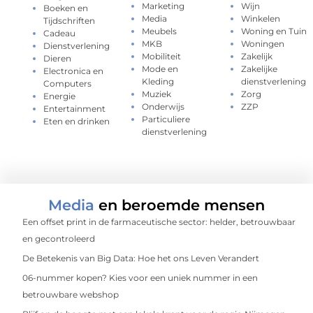
Marketing
Wijn
Boeken en
Media
Winkelen
Tijdschriften
Meubels
Woning en Tuin
Cadeau
MKB
Woningen
Dienstverlening
Mobiliteit
Zakelijk
Dieren
Mode en
Zakelijke
Electronica en
Kleding
dienstverlening
Computers
Muziek
Zorg
Energie
Onderwijs
ZZP
Entertainment
Particuliere
Eten en drinken
dienstverlening
Media
en beroemde mensen
Een offset print in de farmaceutische sector: helder, betrouwbaar
en gecontroleerd
De Betekenis van Big Data: Hoe het ons Leven Verandert
06-nummer kopen? Kies voor een uniek nummer in een
betrouwbare webshop