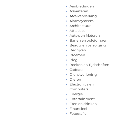
Aanbiedingen
Adverteren
Afvalverwerking
Alarmsysteem
Architectuur
Attracties
Auto’s en Motoren
Banen en opleidingen
Beauty en verzorging
Bedrijven
Bloemen
Blog
Boeken en Tijdschriften
Cadeau
Dienstverlening
Dieren
Electronica en
Computers
Energie
Entertainment
Eten en drinken
Financieel
Fotografie