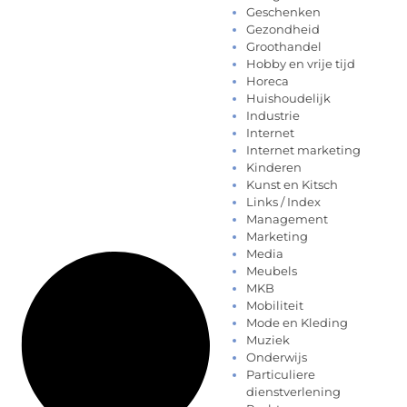
Geschenken
Gezondheid
Groothandel
Hobby en vrije tijd
Horeca
Huishoudelijk
Industrie
Internet
Internet marketing
Kinderen
Kunst en Kitsch
Links / Index
Management
Marketing
Media
Meubels
MKB
Mobiliteit
Mode en Kleding
Muziek
Onderwijs
Particuliere
dienstverlening