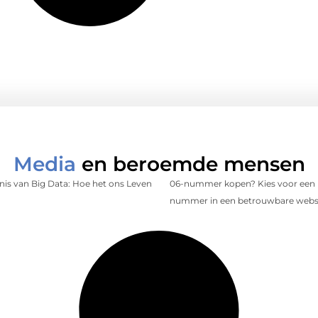
Media
en beroemde mensen
is van Big Data: Hoe het ons Leven
06-nummer kopen? Kies voor een 
nummer in een betrouwbare web