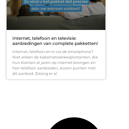
Internet, telefoon en televisie:
aanbiedingen van complete pakketten!
Internet, telefoon en tv via de smartphone?
Niet alleen de kabelnetwerkexploitanten, die
hun klanten al jaren op internet brengen en
hen telefoon aanbieden, scoren punten met
dit aanbod. Zolang er al