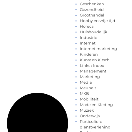
Geschenken
Gezondheid
Groothandel
Hobby en vrije tijd
Horeca
Huishoudelijk
Industrie
Internet
Internet marketing
Kinderen
Kunst en Kitsch
Links / Index
Management
Marketing
Media
Meubels
MKB
Mobiliteit
Mode en Kleding
Muziek
Onderwijs
Particuliere
dienstverlening