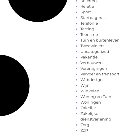
Rechten
Relatie
Sport
Startpaginas
Telefonie
Testing
Toerisme
Tuin en buitenleven
Tweewielers
Uncategorized
Vakantie
Verbouwen
Verenigingen
Vervoer en transport
Webdesign
Wijn
Winkelen
Woning en Tuin
Woningen
Zakelijk
Zakelijke
dienstverlening
Zorg
ZZP