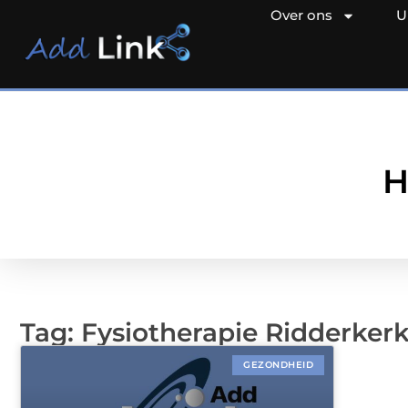
Over ons
U
H
Tag: Fysiotherapie Ridderker
GEZONDHEID