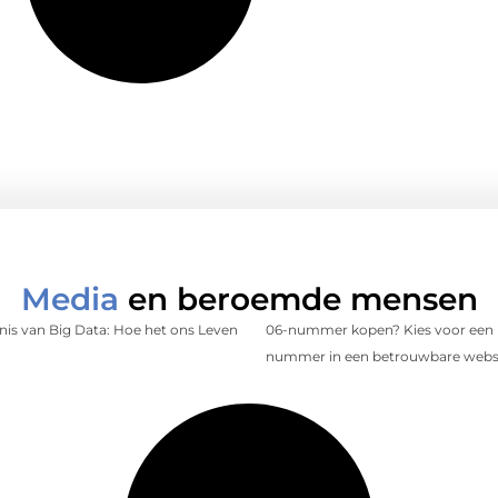
Media
en beroemde mensen
is van Big Data: Hoe het ons Leven
06-nummer kopen? Kies voor een 
nummer in een betrouwbare web