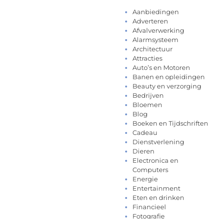
Aanbiedingen
Adverteren
Afvalverwerking
Alarmsysteem
Architectuur
Attracties
Auto’s en Motoren
Banen en opleidingen
Beauty en verzorging
Bedrijven
Bloemen
Blog
Boeken en Tijdschriften
Cadeau
Dienstverlening
Dieren
Electronica en
Computers
Energie
Entertainment
Eten en drinken
Financieel
Fotografie