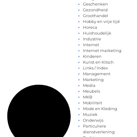
Geschenken
Gezondheid
Groothandel
Hobby en vrije tijd
Horeca
Huishoudelijk
Industrie
Internet
Internet marketing
Kinderen
Kunst en Kitsch
Links / Index
Management
Marketing
Media
Meubels
MKB
Mobiliteit
Mode en Kleding
Muziek
Onderwijs
Particuliere
dienstverlening