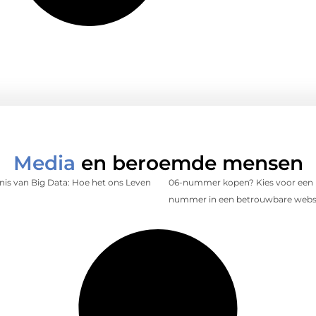
Media
en beroemde mensen
is van Big Data: Hoe het ons Leven
06-nummer kopen? Kies voor een 
nummer in een betrouwbare web