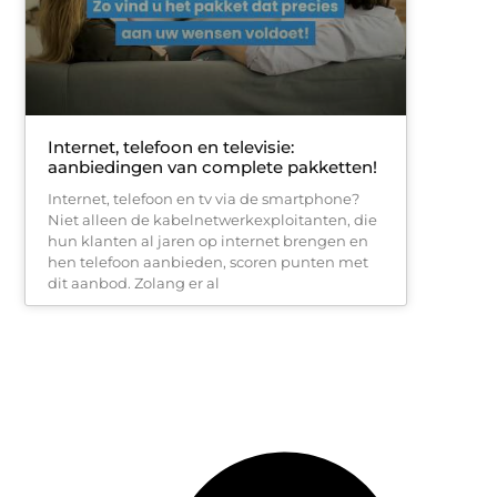
Internet, telefoon en televisie:
aanbiedingen van complete pakketten!
Internet, telefoon en tv via de smartphone?
Niet alleen de kabelnetwerkexploitanten, die
hun klanten al jaren op internet brengen en
hen telefoon aanbieden, scoren punten met
dit aanbod. Zolang er al