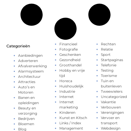
Financieel
Rechten
Categorieën
Fotografie
Relatie
Geschenken
Sport
Aanbiedingen
Gezondheid
Startpaginas
Adverteren
Groothandel
Telefonie
Afvalverwerking
Hobby en vrije
Testing
Alarmsysteem
tijd
Toerisme
Architectuur
Horeca
Tuin en
Attracties
Huishoudelijk
buitenleven
Auto’s en
Industrie
Tweewielers
Motoren
Internet
Uncategorized
Banen en
Internet
Vakantie
opleidingen
marketing
Verbouwen
Beauty en
Kinderen
Verenigingen
verzorging
Kunst en Kitsch
Vervoer en
Bedrijven
Links / Index
transport
Bloemen
Management
Webdesign
Blog