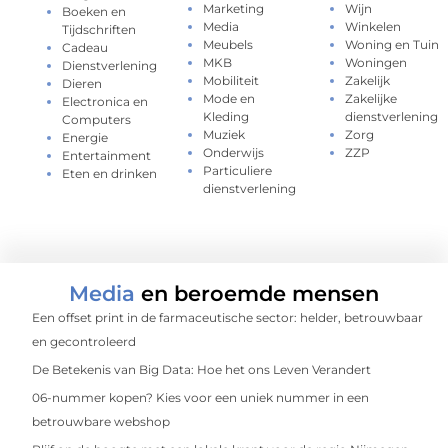
Marketing
Wijn
Boeken en
Media
Winkelen
Tijdschriften
Meubels
Woning en Tuin
Cadeau
MKB
Woningen
Dienstverlening
Mobiliteit
Zakelijk
Dieren
Mode en
Zakelijke
Electronica en
Kleding
dienstverlening
Computers
Muziek
Zorg
Energie
Onderwijs
ZZP
Entertainment
Particuliere
Eten en drinken
dienstverlening
Media
en beroemde mensen
Een offset print in de farmaceutische sector: helder, betrouwbaar
en gecontroleerd
De Betekenis van Big Data: Hoe het ons Leven Verandert
06-nummer kopen? Kies voor een uniek nummer in een
betrouwbare webshop