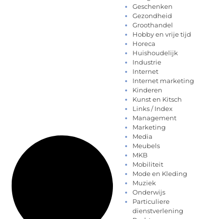
Geschenken
Gezondheid
Groothandel
Hobby en vrije tijd
Horeca
Huishoudelijk
Industrie
Internet
Internet marketing
Kinderen
Kunst en Kitsch
Links / Index
Management
Marketing
Media
Meubels
MKB
Mobiliteit
Mode en Kleding
Muziek
Onderwijs
Particuliere
dienstverlening