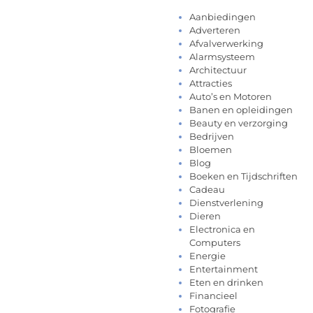
Aanbiedingen
Adverteren
Afvalverwerking
Alarmsysteem
Architectuur
Attracties
Auto’s en Motoren
Banen en opleidingen
Beauty en verzorging
Bedrijven
Bloemen
Blog
Boeken en Tijdschriften
Cadeau
Dienstverlening
Dieren
Electronica en
Computers
Energie
Entertainment
Eten en drinken
Financieel
Fotografie