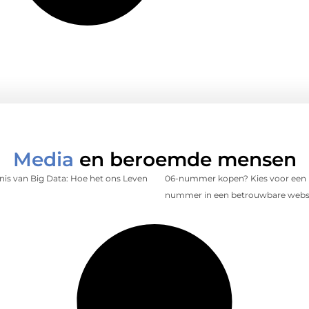
Media
en beroemde mensen
is van Big Data: Hoe het ons Leven
06-nummer kopen? Kies voor een 
nummer in een betrouwbare web