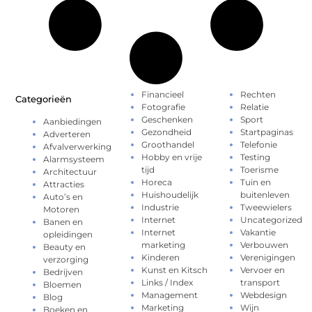
Financieel
Rechten
Categorieën
Fotografie
Relatie
Geschenken
Sport
Aanbiedingen
Gezondheid
Startpaginas
Adverteren
Groothandel
Telefonie
Afvalverwerking
Hobby en vrije
Testing
Alarmsysteem
tijd
Toerisme
Architectuur
Horeca
Tuin en
Attracties
Huishoudelijk
buitenleven
Auto’s en
Industrie
Tweewielers
Motoren
Internet
Uncategorized
Banen en
Internet
Vakantie
opleidingen
marketing
Verbouwen
Beauty en
Kinderen
Verenigingen
verzorging
Kunst en Kitsch
Vervoer en
Bedrijven
Links / Index
transport
Bloemen
Management
Webdesign
Blog
Marketing
Wijn
Boeken en