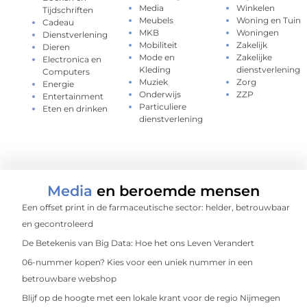
Media
Winkelen
Tijdschriften
Meubels
Woning en Tuin
Cadeau
MKB
Woningen
Dienstverlening
Mobiliteit
Zakelijk
Dieren
Mode en
Zakelijke
Electronica en
Kleding
dienstverlening
Computers
Muziek
Zorg
Energie
Onderwijs
ZZP
Entertainment
Particuliere
Eten en drinken
dienstverlening
Media
en beroemde mensen
Een offset print in de farmaceutische sector: helder, betrouwbaar
en gecontroleerd
De Betekenis van Big Data: Hoe het ons Leven Verandert
06-nummer kopen? Kies voor een uniek nummer in een
betrouwbare webshop
Blijf op de hoogte met een lokale krant voor de regio Nijmegen