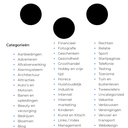
Financieel
Rechten
Categorieën
Fotografie
Relatie
Geschenken
Sport
Aanbiedingen
Gezondheid
Startpaginas
Adverteren
Groothandel
Telefonie
Afvalverwerking
Hobby en vrije
Testing
Alarmsysteem
tijd
Toerisme
Architectuur
Horeca
Tuin en
Attracties
Huishoudelijk
buitenleven
Auto’s en
Industrie
Tweewielers
Motoren
Internet
Uncategorized
Banen en
Internet
Vakantie
opleidingen
marketing
Verbouwen
Beauty en
Kinderen
Verenigingen
verzorging
Kunst en Kitsch
Vervoer en
Bedrijven
Links / Index
transport
Bloemen
Management
Webdesign
Blog