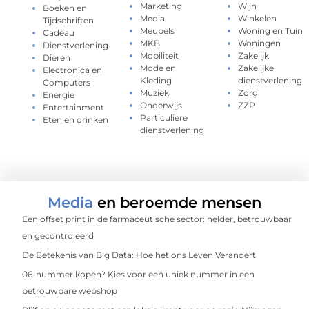
Marketing
Wijn
Boeken en
Media
Winkelen
Tijdschriften
Meubels
Woning en Tuin
Cadeau
MKB
Woningen
Dienstverlening
Mobiliteit
Zakelijk
Dieren
Mode en
Zakelijke
Electronica en
Kleding
dienstverlening
Computers
Muziek
Zorg
Energie
Onderwijs
ZZP
Entertainment
Particuliere
Eten en drinken
dienstverlening
Media
en beroemde mensen
Een offset print in de farmaceutische sector: helder, betrouwbaar
en gecontroleerd
De Betekenis van Big Data: Hoe het ons Leven Verandert
06-nummer kopen? Kies voor een uniek nummer in een
betrouwbare webshop