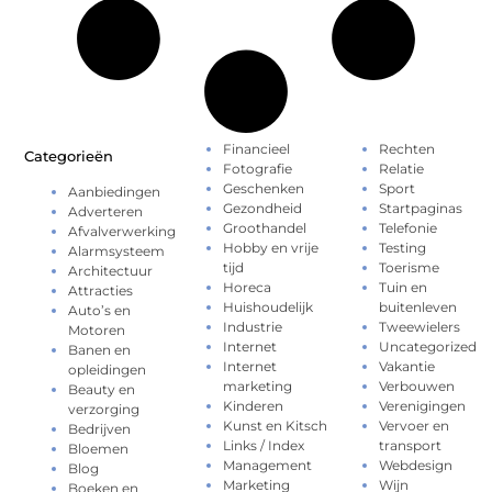
Financieel
Rechten
Categorieën
Fotografie
Relatie
Geschenken
Sport
Aanbiedingen
Gezondheid
Startpaginas
Adverteren
Groothandel
Telefonie
Afvalverwerking
Hobby en vrije
Testing
Alarmsysteem
tijd
Toerisme
Architectuur
Horeca
Tuin en
Attracties
Huishoudelijk
buitenleven
Auto’s en
Industrie
Tweewielers
Motoren
Internet
Uncategorized
Banen en
Internet
Vakantie
opleidingen
marketing
Verbouwen
Beauty en
Kinderen
Verenigingen
verzorging
Kunst en Kitsch
Vervoer en
Bedrijven
Links / Index
transport
Bloemen
Management
Webdesign
Blog
Marketing
Wijn
Boeken en