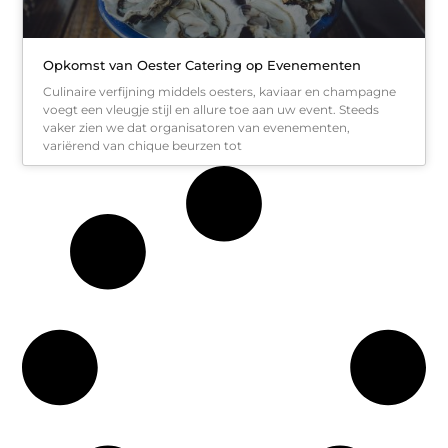
Opkomst van Oester Catering op Evenementen
Culinaire verfijning middels oesters, kaviaar en champagne
voegt een vleugje stijl en allure toe aan uw event. Steeds
vaker zien we dat organisatoren van evenementen,
variërend van chique beurzen tot