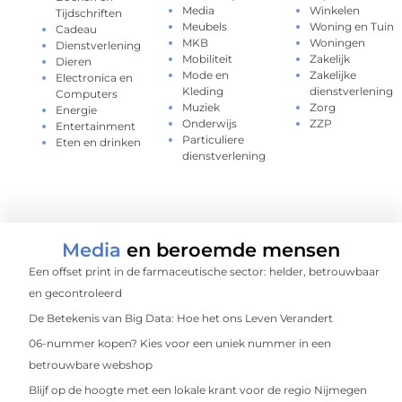
Media
Winkelen
Tijdschriften
Meubels
Woning en Tuin
Cadeau
MKB
Woningen
Dienstverlening
Mobiliteit
Zakelijk
Dieren
Mode en
Zakelijke
Electronica en
Kleding
dienstverlening
Computers
Muziek
Zorg
Energie
Onderwijs
ZZP
Entertainment
Particuliere
Eten en drinken
dienstverlening
Media
en beroemde mensen
Een offset print in de farmaceutische sector: helder, betrouwbaar
en gecontroleerd
De Betekenis van Big Data: Hoe het ons Leven Verandert
06-nummer kopen? Kies voor een uniek nummer in een
betrouwbare webshop
Blijf op de hoogte met een lokale krant voor de regio Nijmegen