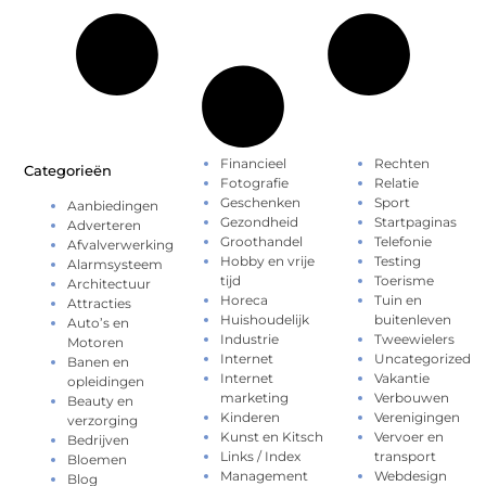
Financieel
Rechten
Categorieën
Fotografie
Relatie
Geschenken
Sport
Aanbiedingen
Gezondheid
Startpaginas
Adverteren
Groothandel
Telefonie
Afvalverwerking
Hobby en vrije
Testing
Alarmsysteem
tijd
Toerisme
Architectuur
Horeca
Tuin en
Attracties
Huishoudelijk
buitenleven
Auto’s en
Industrie
Tweewielers
Motoren
Internet
Uncategorized
Banen en
Internet
Vakantie
opleidingen
marketing
Verbouwen
Beauty en
Kinderen
Verenigingen
verzorging
Kunst en Kitsch
Vervoer en
Bedrijven
Links / Index
transport
Bloemen
Management
Webdesign
Blog