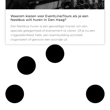
Waarom kiezen voor EventLinerTours als je een
feestbus wilt huren in Den Haag?
Een feestbus huren is een geweldige manier om een
speciale gelegenheid of evenement te vieren. Of je nu een
vrijgezellenfeest hebt, een teambuilding activiteit
organiseert of gewoon een avondje uit