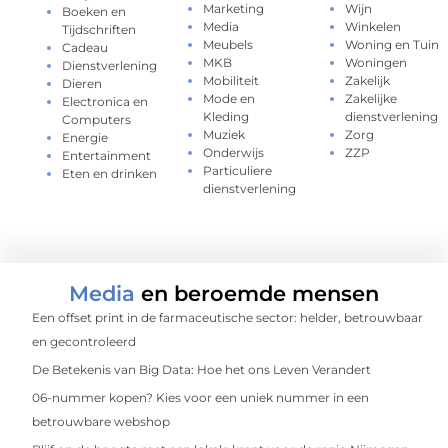
Marketing
Wijn
Boeken en
Media
Winkelen
Tijdschriften
Meubels
Woning en Tuin
Cadeau
MKB
Woningen
Dienstverlening
Mobiliteit
Zakelijk
Dieren
Mode en
Zakelijke
Electronica en
Kleding
dienstverlening
Computers
Muziek
Zorg
Energie
Onderwijs
ZZP
Entertainment
Particuliere
Eten en drinken
dienstverlening
Media
en beroemde mensen
Een offset print in de farmaceutische sector: helder, betrouwbaar
en gecontroleerd
De Betekenis van Big Data: Hoe het ons Leven Verandert
06-nummer kopen? Kies voor een uniek nummer in een
betrouwbare webshop