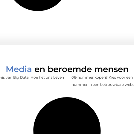
Media
en beroemde mensen
is van Big Data: Hoe het ons Leven
06-nummer kopen? Kies voor een 
nummer in een betrouwbare web