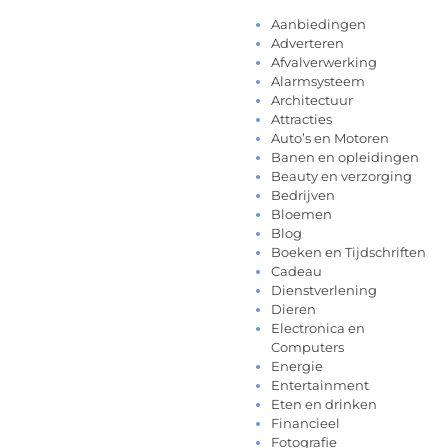
Aanbiedingen
Adverteren
Afvalverwerking
Alarmsysteem
Architectuur
Attracties
Auto’s en Motoren
Banen en opleidingen
Beauty en verzorging
Bedrijven
Bloemen
Blog
Boeken en Tijdschriften
Cadeau
Dienstverlening
Dieren
Electronica en
Computers
Energie
Entertainment
Eten en drinken
Financieel
Fotografie