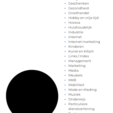
Geschenken
Gezondheid
Groothandel
Hobby en vrije tijd
Horeca
Huishoudelijk
Industrie
Internet
Internet marketing
Kinderen
Kunst en Kitsch
Links / Index
Management
Marketing
Media
Meubels
MKB
Mobiliteit
Mode en Kleding
Muziek
Onderwijs
Particuliere
dienstverlening