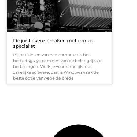
De juiste keuze maken met een pc-
specialist
Bij het kiezen van een computer is het
besturingssysteem een van de belangrijkste
beslissingen. Werk je voornamelijk met
zakelijke software, dan is Windows vaak de
beste optie vanwege de brede