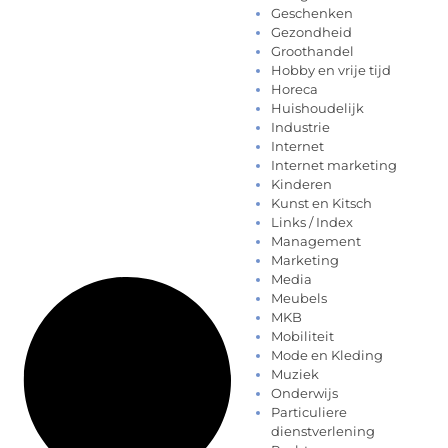
Geschenken
Gezondheid
Groothandel
Hobby en vrije tijd
Horeca
Huishoudelijk
Industrie
Internet
Internet marketing
Kinderen
Kunst en Kitsch
Links / Index
Management
Marketing
Media
Meubels
MKB
Mobiliteit
Mode en Kleding
Muziek
Onderwijs
Particuliere
dienstverlening