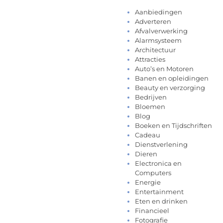
Aanbiedingen
Adverteren
Afvalverwerking
Alarmsysteem
Architectuur
Attracties
Auto’s en Motoren
Banen en opleidingen
Beauty en verzorging
Bedrijven
Bloemen
Blog
Boeken en Tijdschriften
Cadeau
Dienstverlening
Dieren
Electronica en
Computers
Energie
Entertainment
Eten en drinken
Financieel
Fotografie