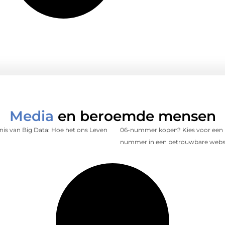
Media
en beroemde mensen
is van Big Data: Hoe het ons Leven
06-nummer kopen? Kies voor een 
nummer in een betrouwbare web