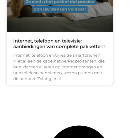
Internet, telefoon en televisie:
aanbiedingen van complete pakketten!
Internet, telefoon en tv via de smartphone?
Niet alleen de kabelnetwerkexploitanten, die
hun klanten al jaren op internet brengen en
hen telefoon aanbieden, scoren punten met
dit aanbod. Zolang er al