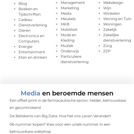
Management
Webdesign
Blog
Marketing
Wijn
Boeken en
Media
Winkelen
Tijdschriften
Meubels
Woning en Tuin
Cadeau
MKB
Woningen
Dienstverlening
Mobiliteit
Zakelijk
Dieren
Mode en
Zakelijke
Electronica en
Kleding
dienstverlening
Computers
Muziek
Zorg
Energie
Onderwijs
ZZP
Entertainment
Particuliere
Eten en drinken
dienstverlening
Media
en beroemde mensen
Een offset print in de farmaceutische sector: helder, betrouwbaar
en gecontroleerd
De Betekenis van Big Data: Hoe het ons Leven Verandert
06-nummer kopen? Kies voor een uniek nummer in een
betrouwbare webshop