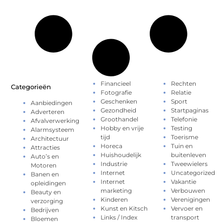
Financieel
Rechten
Categorieën
Fotografie
Relatie
Geschenken
Sport
Aanbiedingen
Gezondheid
Startpaginas
Adverteren
Groothandel
Telefonie
Afvalverwerking
Hobby en vrije
Testing
Alarmsysteem
tijd
Toerisme
Architectuur
Horeca
Tuin en
Attracties
Huishoudelijk
buitenleven
Auto’s en
Industrie
Tweewielers
Motoren
Internet
Uncategorized
Banen en
Internet
Vakantie
opleidingen
marketing
Verbouwen
Beauty en
Kinderen
Verenigingen
verzorging
Kunst en Kitsch
Vervoer en
Bedrijven
Links / Index
transport
Bloemen