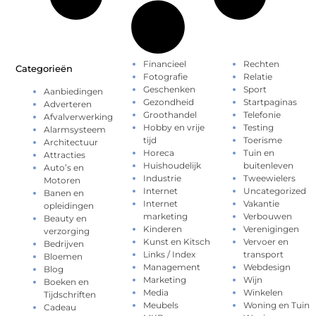
Financieel
Rechten
Categorieën
Fotografie
Relatie
Geschenken
Sport
Aanbiedingen
Gezondheid
Startpaginas
Adverteren
Groothandel
Telefonie
Afvalverwerking
Hobby en vrije
Testing
Alarmsysteem
tijd
Toerisme
Architectuur
Horeca
Tuin en
Attracties
Huishoudelijk
buitenleven
Auto’s en
Industrie
Tweewielers
Motoren
Internet
Uncategorized
Banen en
Internet
Vakantie
opleidingen
marketing
Verbouwen
Beauty en
Kinderen
Verenigingen
verzorging
Kunst en Kitsch
Vervoer en
Bedrijven
Links / Index
transport
Bloemen
Management
Webdesign
Blog
Marketing
Wijn
Boeken en
Media
Winkelen
Tijdschriften
Meubels
Woning en Tuin
Cadeau