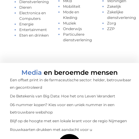
MKB
Woningen
Dienstverlening
Mobiliteit
Zakelijk
Dieren
Mode en
Zakelijke
Electronica en
Kleding
dienstverlening
Computers
Muziek
Zorg
Energie
Onderwijs
ZZP
Entertainment
Particuliere
Eten en drinken
dienstverlening
Media
en beroemde mensen
Een offset print in de farmaceutische sector: helder, betrouwbaar
en gecontroleerd
De Betekenis van Big Data: Hoe het ons Leven Verandert
06-nummer kopen? Kies voor een uniek nummer in een
betrouwbare webshop
Blijf op de hoogte met een lokale krant voor de regio Nijmegen
Rouwkaarten drukken met aandacht voor u