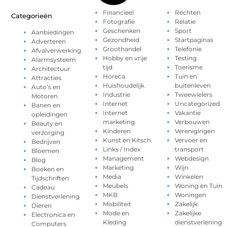
Financieel
Rechten
Categorieën
Fotografie
Relatie
Geschenken
Sport
Aanbiedingen
Gezondheid
Startpaginas
Adverteren
Groothandel
Telefonie
Afvalverwerking
Hobby en vrije
Testing
Alarmsysteem
tijd
Toerisme
Architectuur
Horeca
Tuin en
Attracties
Huishoudelijk
buitenleven
Auto’s en
Industrie
Tweewielers
Motoren
Internet
Uncategorized
Banen en
Internet
Vakantie
opleidingen
marketing
Verbouwen
Beauty en
Kinderen
Verenigingen
verzorging
Kunst en Kitsch
Vervoer en
Bedrijven
Links / Index
transport
Bloemen
Management
Webdesign
Blog
Marketing
Wijn
Boeken en
Media
Winkelen
Tijdschriften
Meubels
Woning en Tuin
Cadeau
MKB
Woningen
Dienstverlening
Mobiliteit
Zakelijk
Dieren
Mode en
Zakelijke
Electronica en
Kleding
dienstverlening
Computers