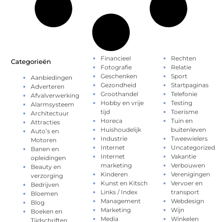
Financieel
Rechten
Categorieën
Fotografie
Relatie
Geschenken
Sport
Aanbiedingen
Gezondheid
Startpaginas
Adverteren
Groothandel
Telefonie
Afvalverwerking
Hobby en vrije
Testing
Alarmsysteem
tijd
Toerisme
Architectuur
Horeca
Tuin en
Attracties
Huishoudelijk
buitenleven
Auto’s en
Industrie
Tweewielers
Motoren
Internet
Uncategorized
Banen en
Internet
Vakantie
opleidingen
marketing
Verbouwen
Beauty en
Kinderen
Verenigingen
verzorging
Kunst en Kitsch
Vervoer en
Bedrijven
Links / Index
transport
Bloemen
Management
Webdesign
Blog
Marketing
Wijn
Boeken en
Media
Winkelen
Tijdschriften