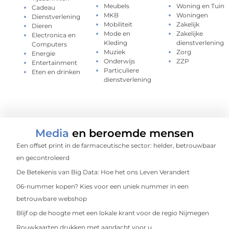
Meubels
Woning en Tuin
Cadeau
MKB
Woningen
Dienstverlening
Mobiliteit
Zakelijk
Dieren
Mode en
Zakelijke
Electronica en
Kleding
dienstverlening
Computers
Muziek
Zorg
Energie
Onderwijs
ZZP
Entertainment
Particuliere
Eten en drinken
dienstverlening
Media
en beroemde mensen
Een offset print in de farmaceutische sector: helder, betrouwbaar
en gecontroleerd
De Betekenis van Big Data: Hoe het ons Leven Verandert
06-nummer kopen? Kies voor een uniek nummer in een
betrouwbare webshop
Blijf op de hoogte met een lokale krant voor de regio Nijmegen
Rouwkaarten drukken met aandacht voor u