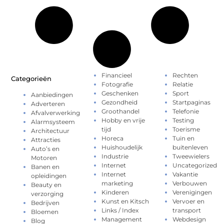
Financieel
Rechten
Categorieën
Fotografie
Relatie
Geschenken
Sport
Aanbiedingen
Gezondheid
Startpaginas
Adverteren
Groothandel
Telefonie
Afvalverwerking
Hobby en vrije
Testing
Alarmsysteem
tijd
Toerisme
Architectuur
Horeca
Tuin en
Attracties
Huishoudelijk
buitenleven
Auto’s en
Industrie
Tweewielers
Motoren
Internet
Uncategorized
Banen en
Internet
Vakantie
opleidingen
marketing
Verbouwen
Beauty en
Kinderen
Verenigingen
verzorging
Kunst en Kitsch
Vervoer en
Bedrijven
Links / Index
transport
Bloemen
Management
Webdesign
Blog