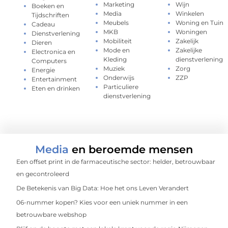
Marketing
Wijn
Boeken en
Media
Winkelen
Tijdschriften
Meubels
Woning en Tuin
Cadeau
MKB
Woningen
Dienstverlening
Mobiliteit
Zakelijk
Dieren
Mode en
Zakelijke
Electronica en
Kleding
dienstverlening
Computers
Muziek
Zorg
Energie
Onderwijs
ZZP
Entertainment
Particuliere
Eten en drinken
dienstverlening
Media
en beroemde mensen
Een offset print in de farmaceutische sector: helder, betrouwbaar
en gecontroleerd
De Betekenis van Big Data: Hoe het ons Leven Verandert
06-nummer kopen? Kies voor een uniek nummer in een
betrouwbare webshop