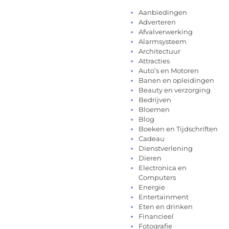
Aanbiedingen
Adverteren
Afvalverwerking
Alarmsysteem
Architectuur
Attracties
Auto’s en Motoren
Banen en opleidingen
Beauty en verzorging
Bedrijven
Bloemen
Blog
Boeken en Tijdschriften
Cadeau
Dienstverlening
Dieren
Electronica en
Computers
Energie
Entertainment
Eten en drinken
Financieel
Fotografie