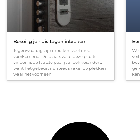
Beveilig je huis tegen inbraken
Een
Tegenwoordig zijn inbraken veel meer
We 
voorkomend. De plaats waar deze plaats
veil
vinden is de laatste paar jaar ook verandert,
bev
want het gebeurt nu steeds vaker op plekken
ger
waar het voorheen
kan