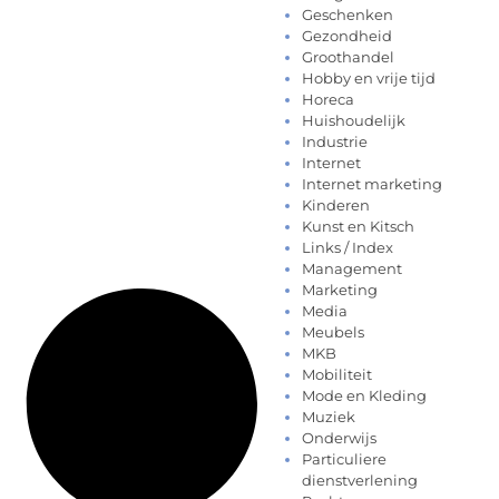
Geschenken
Gezondheid
Groothandel
Hobby en vrije tijd
Horeca
Huishoudelijk
Industrie
Internet
Internet marketing
Kinderen
Kunst en Kitsch
Links / Index
Management
Marketing
Media
Meubels
MKB
Mobiliteit
Mode en Kleding
Muziek
Onderwijs
Particuliere
dienstverlening