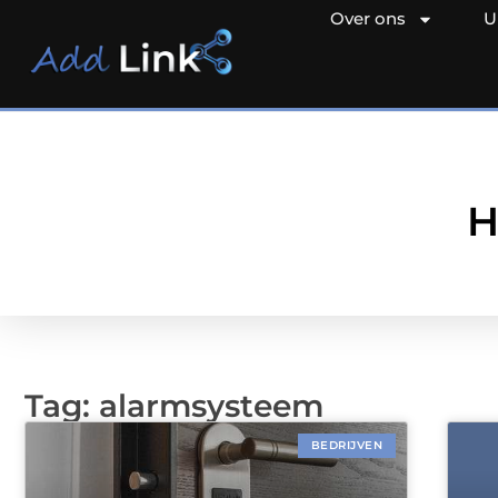
Over ons
U
H
Tag: alarmsysteem
BEDRIJVEN