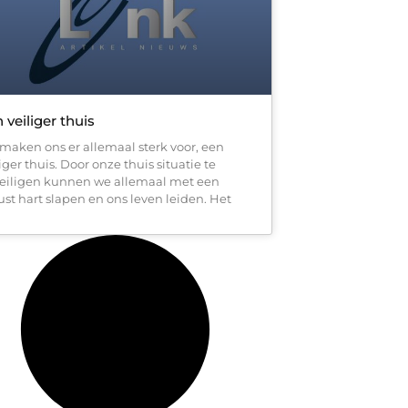
 veiliger thuis
maken ons er allemaal sterk voor, een
iger thuis. Door onze thuis situatie te
eiligen kunnen we allemaal met een
ust hart slapen en ons leven leiden. Het