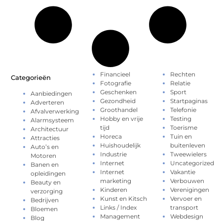
Financieel
Rechten
Categorieën
Fotografie
Relatie
Geschenken
Sport
Aanbiedingen
Gezondheid
Startpaginas
Adverteren
Groothandel
Telefonie
Afvalverwerking
Hobby en vrije
Testing
Alarmsysteem
tijd
Toerisme
Architectuur
Horeca
Tuin en
Attracties
Huishoudelijk
buitenleven
Auto’s en
Industrie
Tweewielers
Motoren
Internet
Uncategorized
Banen en
Internet
Vakantie
opleidingen
marketing
Verbouwen
Beauty en
Kinderen
Verenigingen
verzorging
Kunst en Kitsch
Vervoer en
Bedrijven
Links / Index
transport
Bloemen
Management
Webdesign
Blog