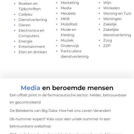
Marketing
Wijn
Boeken en
Media
Winkelen
Tijdschriften
Meubels
Woning en Tuin
Cadeau
MKB
Woningen
Dienstverlening
Mobiliteit
Zakelijk
Dieren
Mode en
Zakelijke
Electronica en
Kleding
dienstverlening
Computers
Muziek
Zorg
Energie
Onderwijs
ZZP
Entertainment
Particuliere
Eten en drinken
dienstverlening
Media
en beroemde mensen
Een offset print in de farmaceutische sector: helder, betrouwbaar
en gecontroleerd
De Betekenis van Big Data: Hoe het ons Leven Verandert
06-nummer kopen? Kies voor een uniek nummer in een
betrouwbare webshop