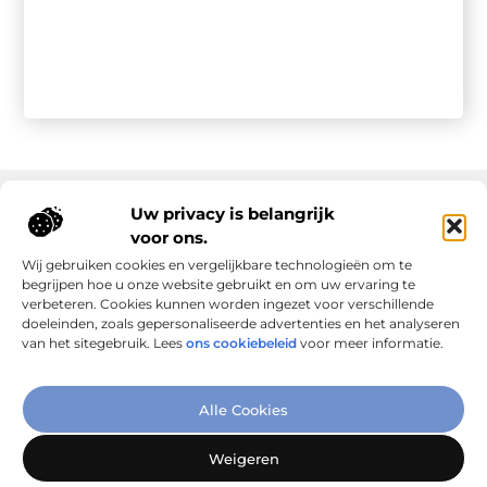
Uw privacy is belangrijk
voor ons.
Onze informatie
Wij gebruiken cookies en vergelijkbare technologieën om te
Goede links inkopen: slim investeren in online autoriteit
Geld verdienen via internet: realiteit, kansen en slimme aanpak
begrijpen hoe u onze website gebruikt en om uw ervaring te
verbeteren. Cookies kunnen worden ingezet voor verschillende
doeleinden, zoals gepersonaliseerde advertenties en het analyseren
van het sitegebruik. Lees
ons cookiebeleid
voor meer informatie.
Verbind Artikelen, Deel Inzichten
Alle Cookies
– Add-Link.nl brengt inspirerende blogs en artikelen samen,
speciaal voor jou. Ontdek en deel jouw favoriete verhalen
Weigeren
vandaag nog!